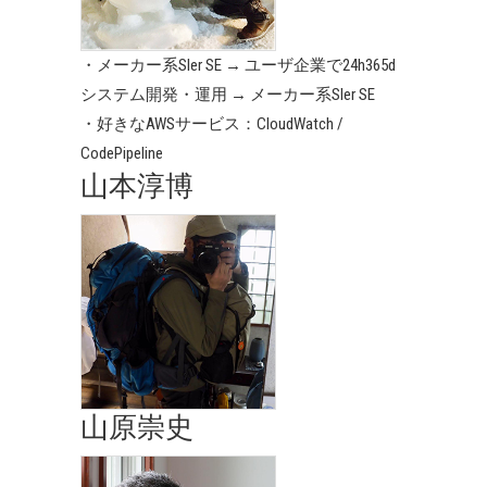
・メーカー系SIer SE → ユーザ企業で24h365d
システム開発・運用 → メーカー系SIer SE
・好きなAWSサービス：CloudWatch /
CodePipeline
山本淳博
山原崇史