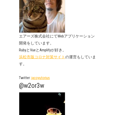
エアーズ株式会社にてWebアプリケーション
開発をしています。
RubyとVueとAmplifyが好き。
浜松市版コロナ対策サイト
の運営もしていま
す。
Twitter:
jacoyutorius
@w2or3w