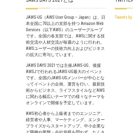
JAWS-UG（AWS User Group – Japan）は、日
Tweets by
本全国に70以上の支部を持つ Amazon Web
Services（以下AWS）のユーザーグループ
です。全国の各支部では、AWSに関する技
術交流や人材交流が毎週のように行われ、
AWSユーザーの技術力向上およびビジネス
の拡大に寄与しています。
JAWS DAYS 2021では主催JAWS-UG、後援
AWSJで行われるJAWS-UG最大のイベント
です。全国のJAWS-UGメンバーが中心とな
ってイベントの企画、運営を行い、最新技
術からビジネス、ライフスタイルなどAWS
に関わる幅広いテーマでの様々なテーマを
オンラインで開催を予定しています。
AWS初心者から上級者までのエンジニア、
経営者や人事、マーケティング、エンター
プライズからスタートアップ、中小企業な
ど職種や業態・会社規模を問わず、たくさ