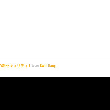
クロの新セキュリティ！
from
Kwiil Kang