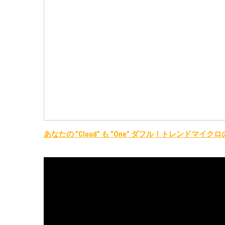
あなたの ”Cloud” も ”One” ダフル！トレンドマイ