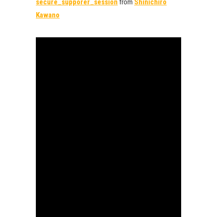
secure_supporer_session
from
Shinichiro
Kawano