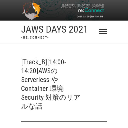
Skip
to
content
JAWS DAYS 2021
-RE:CONNECT-
[Track_B][14:00-
14:20]AWSの
Serverless や
Container 環境
Security 対策のリア
ルな話