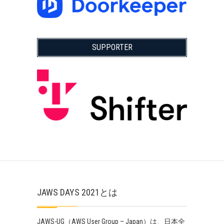
SUPPORTER
JAWS DAYS 2021とは
JAWS-UG（AWS User Group – Japan）は、日本全