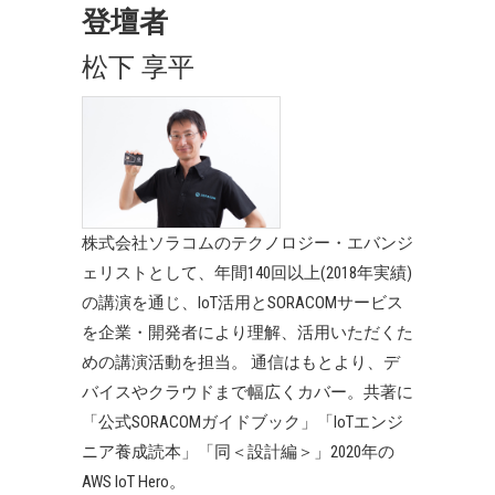
登壇者
松下 享平
株式会社ソラコムのテクノロジー・エバンジ
ェリストとして、年間140回以上(2018年実績)
の講演を通じ、IoT活用とSORACOMサービス
を企業・開発者により理解、活用いただくた
めの講演活動を担当。 通信はもとより、デ
バイスやクラウドまで幅広くカバー。共著に
「公式SORACOMガイドブック」「IoTエンジ
ニア養成読本」「同＜設計編＞」2020年の
AWS IoT Hero。