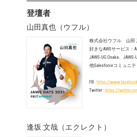
登壇者
山田真也（ウフル）
株式会社ウフル 山田 真也 
好きなAWSサービス：Amaz
JAWS-UG Osaka、JAW
他Salesforceコミュニティ
FB :
https://www.faceboo
Twitter :
https://twitter.
逢坂 文哉（エクレクト）