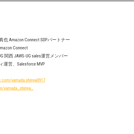
Amazon Connect SDPパートナー
on Connect
S-UG 関西 JAWS-UG sales運営メンバー
運営、Salesforce MVP
k.com/yamada.shinya0917
com/yamada_shinya_