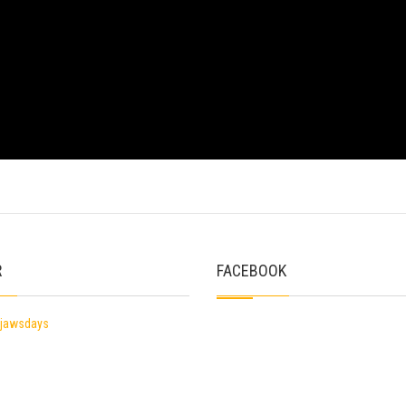
R
FACEBOOK
 jawsdays